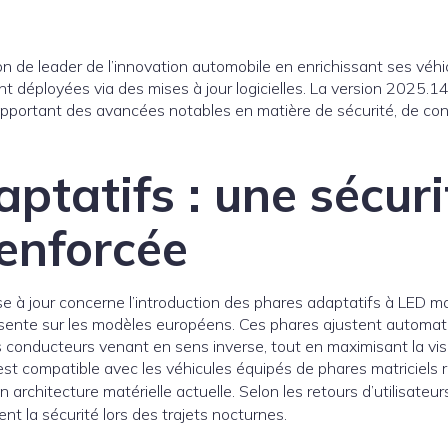
on de leader de l’innovation automobile en enrichissant ses véh
nt déployées via des mises à jour logicielles. La version 2025.14
apportant des avancées notables en matière de sécurité, de con
ptatifs : une sécuri
enforcée
à jour concerne l’introduction des phares adaptatifs à LED matr
sente sur les modèles européens. Ces phares ajustent automatiq
es conducteurs venant en sens inverse, tout en maximisant la visib
st compatible avec les véhicules équipés de phares matriciels r
son architecture matérielle actuelle. Selon les retours d’utilisate
nt la sécurité lors des trajets nocturnes.