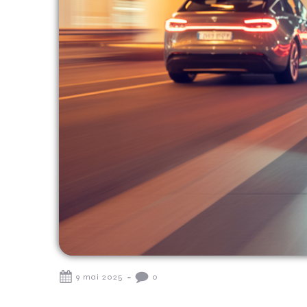
-
9 mai 2025
0