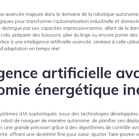
e avancée majeure dans le domaine de la robotique autonome, co
giques pour transformer l’automatisation industrielle et domes
distingue par ses capacités impressionnantes, allant de la da
 colis, préparer des boissons, plier du linge ou encore porter de
ce à une intelligence artificielle avancée, similaire à celle uti
 d’adaptation en temps réel.
gence artificielle a
mie énergétique in
systèmes d’IA sophistiqués, issus des technologies développée
u robot de naviguer de manière autonome, de planifier ses déplac
c une grande précision grâce à des algorithmes de contrôle ava
té, offrant une dextérité fine pour saisir, ajuster, faire pivote