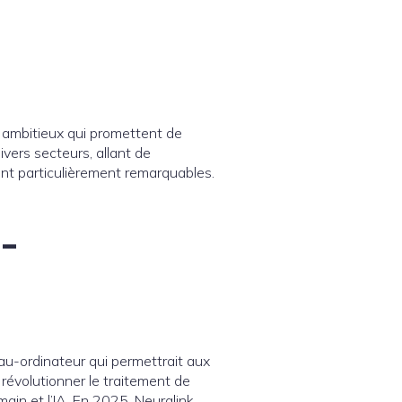
s ambitieux qui promettent de
ivers secteurs, allant de
nt particulièrement remarquables.
-
eau-ordinateur qui permettrait aux
 révolutionner le traitement de
ain et l’IA. En 2025, Neuralink