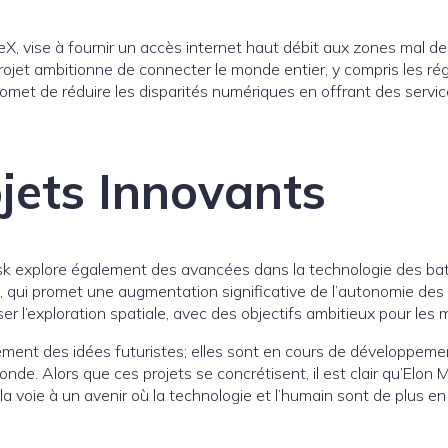
eX, vise à fournir un accès internet haut débit aux zones mal d
rojet ambitionne de connecter le monde entier, y compris les régi
romet de réduire les disparités numériques en offrant des servic
jets Innovants
Musk explore également des avancées dans la technologie des ba
 qui promet une augmentation significative de l’autonomie des v
r l’exploration spatiale, avec des objectifs ambitieux pour les 
ment des idées futuristes; elles sont en cours de développemen
monde. Alors que ces projets se concrétisent, il est clair qu’Elo
 la voie à un avenir où la technologie et l’humain sont de plus en