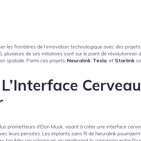
r les frontières de l’innovation technologique avec des projet
plusieurs de ses initiatives sont sur le point de révolutionner d
ation spatiale. Parmi ces projets,
Neuralink
,
Tesla
, et
Starlink
so
 L’Interface Cerveau
r
 plus prometteurs d’Elon Musk, visant à créer une interface cerv
vec leurs pensées. Les implants sans fil de Neuralink pourraient
es troubles neurologiques en améliorant la connexion entre l’hum